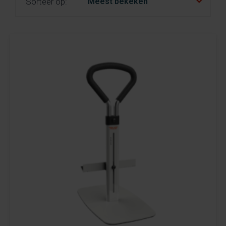
Sorteer op:
fr
es
nl