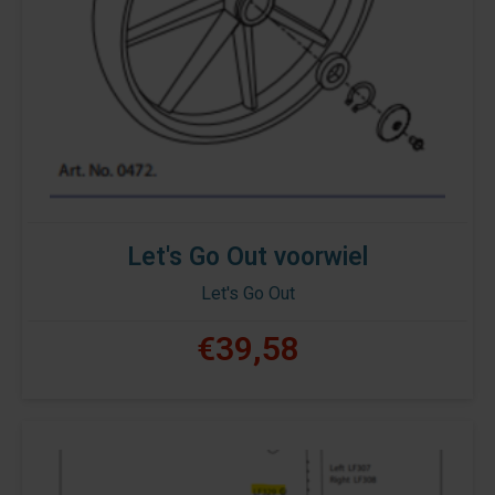
Let's Go Out voorwiel
Let's Go Out
€39,58