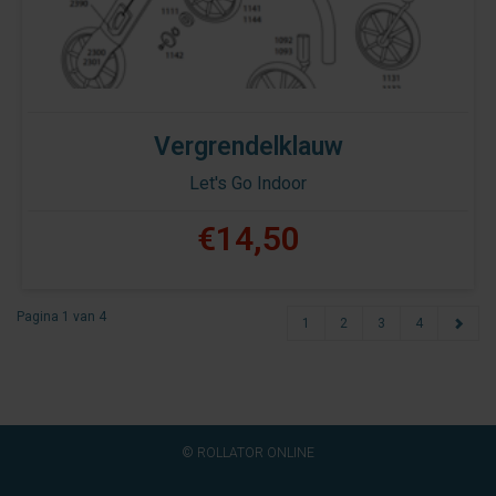
Vergrendelklauw
Let's Go Indoor
€14,50
Pagina 1 van 4
1
2
3
4
© ROLLATOR ONLINE