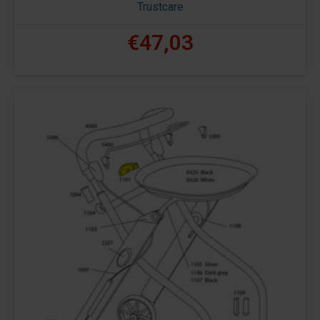
Trustcare
€47,03