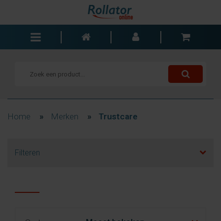
Rollators
Rolstoelen
Scooters
Wandelstokken
Home
»
Merken
»
Trustcare
Trolleys
Bad- en slaapkamer
Filteren
Accessoires
Wisselstukken
Blogs
Contact