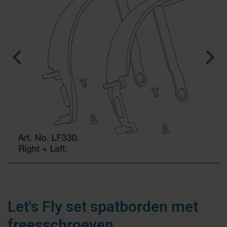
fr
es
nl
Let's Fly set spatborden met
freesschroeven