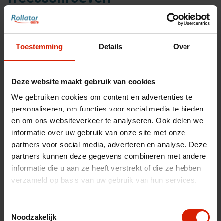
Set van spatborden met freesschroeven
Toestemming
Details
Over
€15,23
Deze website maakt gebruik van cookies
We gebruiken cookies om content en advertenties te
Accessoires voor uw rollator
personaliseren, om functies voor social media te bieden
Maak uw rollator compleet met bijpassende
en om ons websiteverkeer te analyseren. Ook delen we
accessoires
informatie over uw gebruik van onze site met onze
partners voor social media, adverteren en analyse. Deze
partners kunnen deze gegevens combineren met andere
Toon accessoires
informatie die u aan ze heeft verstrekt of die ze hebben
verzameld op basis van uw gebruik van hun services.
Aantal
Toestemmingsselectie
Noodzakelijk