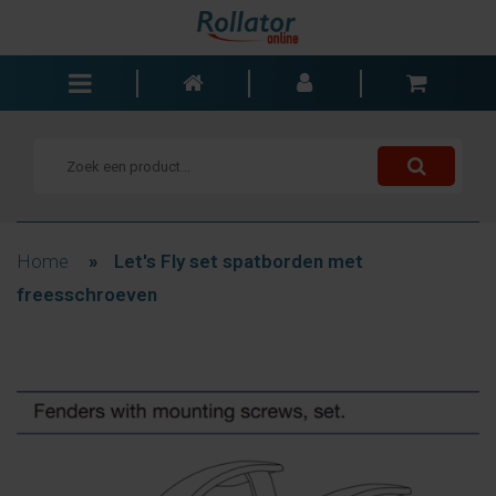
Rollators
Rolstoelen
Scooters
Wandelstokken
Home
»
Let's Fly set spatborden met
Trolleys
freesschroeven
Bad- en slaapkamer
Accessoires
Wisselstukken
Blogs
Contact