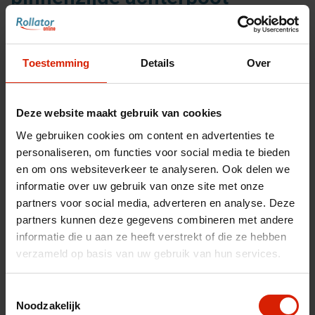
Set 2 stuks Remkabelbegeleiders aan binnenzijde
achterpoot bij de Let's Shop
Toestemming
Details
Over
€27,16
Deze website maakt gebruik van cookies
We gebruiken cookies om content en advertenties te
personaliseren, om functies voor social media te bieden
Accessoires voor uw rollator
en om ons websiteverkeer te analyseren. Ook delen we
informatie over uw gebruik van onze site met onze
Maak uw rollator compleet met bijpassende
partners voor social media, adverteren en analyse. Deze
accessoires
partners kunnen deze gegevens combineren met andere
informatie die u aan ze heeft verstrekt of die ze hebben
Toon accessoires
verzameld op basis van uw gebruik van hun services.
Toestemmingsselectie
Noodzakelijk
Aantal