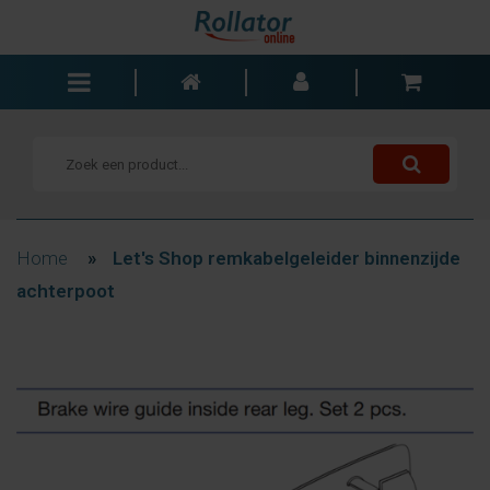
Rollators
Rolstoelen
Scooters
Wandelstokken
Home
»
Let's Shop remkabelgeleider binnenzijde
Trolleys
achterpoot
Bad- en slaapkamer
Accessoires
Wisselstukken
Blogs
Contact