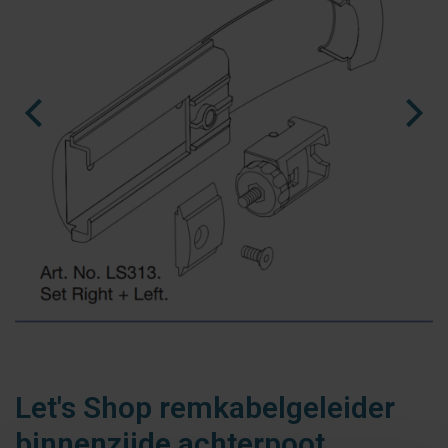
fr
es
nl
Let's Shop remkabelgeleider
binnenzijde achterpoot