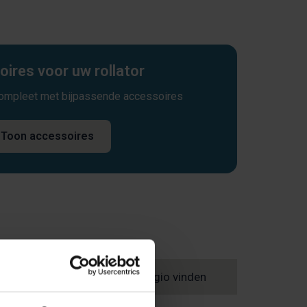
ires voor uw rollator
compleet met bijpassende accessoires
Toon accessoires
agen
Winkel in uw regio vinden