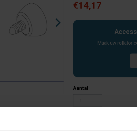
€14,17
Accesso
Maak uw rollator 
Aantal
Toevoegen aan winkelw