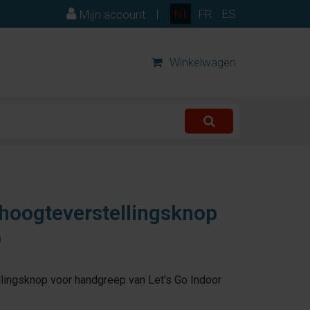
|
NL
FR
ES
Mijn account
Winkelwagen
 hoogteverstellingsknop
p
llingsknop voor handgreep van Let's Go Indoor