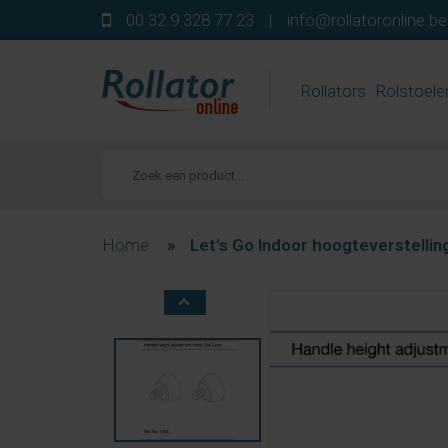
00 32 9 328 77 23
|
info@rollatoronline.be
Rollators
Rolstoele
Home
»
Let's Go Indoor hoogteverstelli