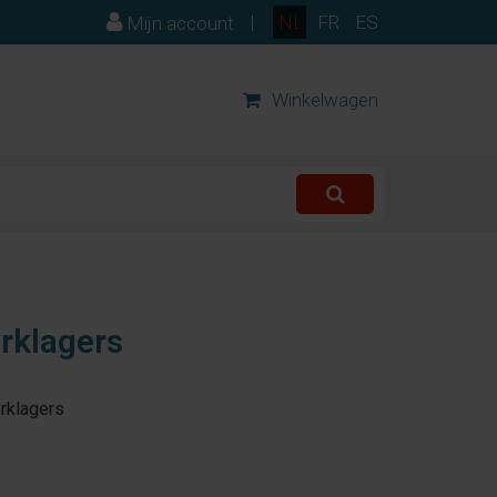
|
NL
FR
ES
Mijn account
Winkelwagen
orklagers
orklagers