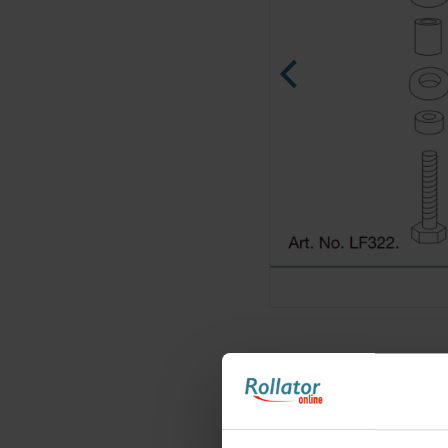
Ninja Slider trial version