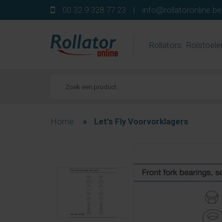
00 32 9 328 77 23
|
info@rollatoronline.be
Rollators
Rolstoele
Home
»
Let's Fly Voorvorklagers