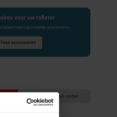
ires voor uw rollator
compleet met bijpassende accessoires
Toon accessoires
agen
Winkel in uw regio vinden