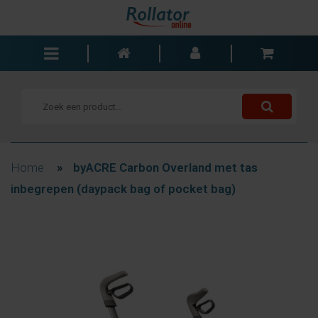
Rollators
Rolstoelen
Scooters
Wandelstokken
Home
»
byACRE Carbon Overland met tas
Trolleys
inbegrepen (daypack bag of pocket bag)
Bad- en slaapkamer
Accessoires
Wisselstukken
Blogs
Contact