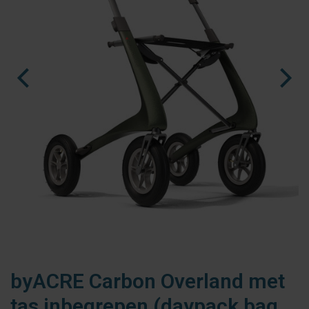
fr
es
nl
byACRE Carbon Overland met
tas inbegrepen (daypack bag