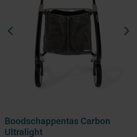
fr
es
nl
Boodschappentas Carbon
Ultralight