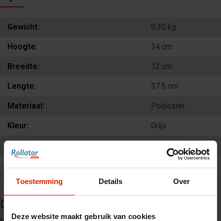
Gewicht:
0.30 kg
Hoogte:
34 cm
Breedte:
12 cm
Lengte:
37.5 cm
Materiaal:
Polyester
Kleur:
Grijs
Volume:
15 liters
Laadvermogen:
5 kg
Toestemming
Details
Over
Downloads
Deze website maakt gebruik van cookies
Handleiding byACRE accessoires