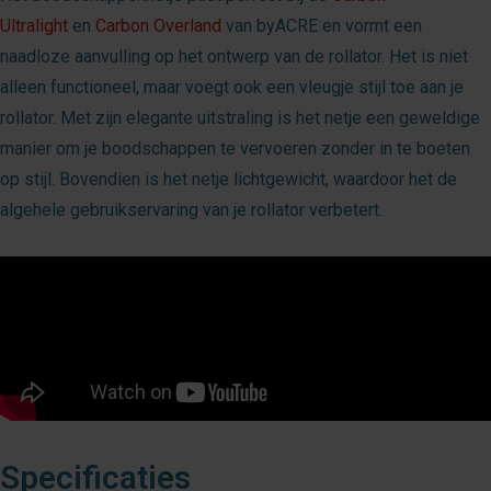
Ultralight
en
Carbon Overland
van byACRE en vormt een
naadloze aanvulling op het ontwerp van de rollator. Het is niet
alleen functioneel, maar voegt ook een vleugje stijl toe aan je
rollator. Met zijn elegante uitstraling is het netje een geweldige
manier om je boodschappen te vervoeren zonder in te boeten
op stijl. Bovendien is het netje lichtgewicht, waardoor het de
algehele gebruikservaring van je rollator verbetert.
Specificaties