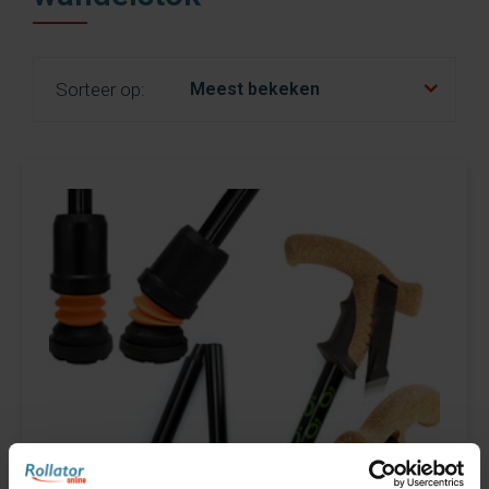
fr
es
nl
Sorteer op: