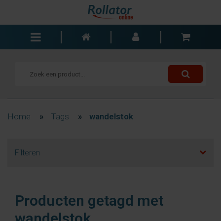
Rollators
Rolstoelen
Scooters
Wandelstokken
Home
»
Tags
»
wandelstok
Trolleys
Bad- en slaapkamer
Filteren
Accessoires
Wisselstukken
Blogs
Producten getagd met
Contact
wandelstok