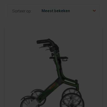
fr
es
nl
Sorteer op: