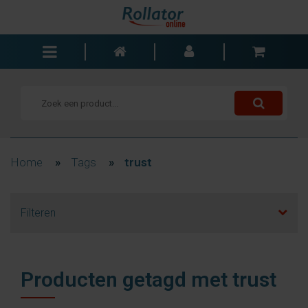
Rollators
Rolstoelen
Scooters
Wandelstokken
Home
»
Tags
»
trust
Trolleys
Bad- en slaapkamer
Filteren
Accessoires
Wisselstukken
Blogs
Producten getagd met trust
Contact