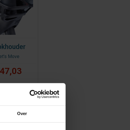
okhouder
et's Move
47,03
Over