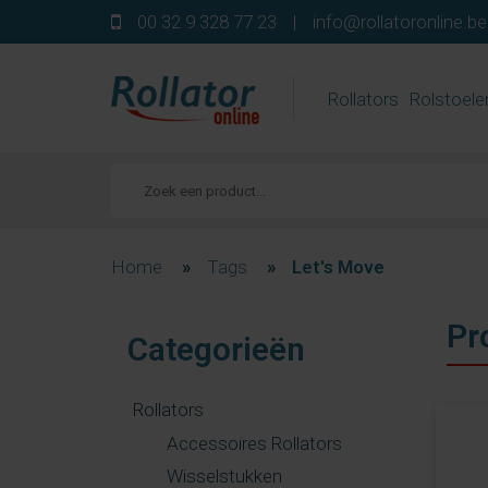
00 32 9 328 77 23
|
info@rollatoronline.be
Rollators
Rolstoele
Home
»
Tags
»
Let's Move
Pr
Categorieën
Rollators
Accessoires Rollators
Wisselstukken