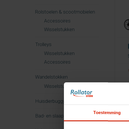
Rolstoelen & scootmobielen
Accessoires
Wisselstukken
Trolleys
Wisselstukken
Accessoires
Wandelstokken
Wisselstukken
Huisdierbuggy
Toestemming
Bad- en slaapkamer