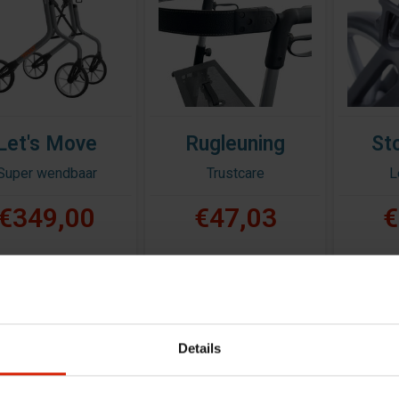
Let's Move
Rugleuning
St
Super wendbaar
Trustcare
L
€349,00
€47,03
€
Details