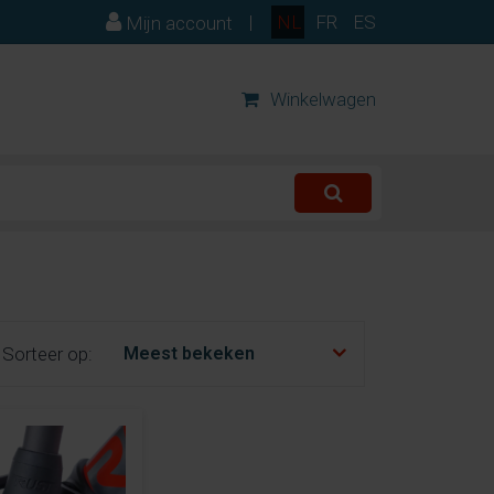
|
NL
FR
ES
Mijn account
Winkelwagen
Sorteer op: