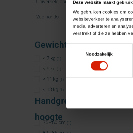
Universele accessoires
Deze website maakt gebruik
We gebruiken cookies om cont
2de hands
websiteverkeer te analyseren
media, adverteren en analys
verstrekt of die ze hebben v
Gewicht rollator
Toestemmingsselectie
Noodzakelijk
< 7 kg
(1)
< 9 kg
(1)
< 11 kg
(1)
< 13 kg
(1)
Handgreep
hoogte
75 - 80 cm
(1)
80 - 85 cm