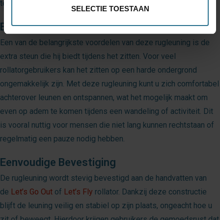
terwijl ze ook willen kunnen uitrusten wanneer dat nodig is.
SELECTIE TOESTAAN
Extra Steun bij het Zitten
Een van de belangrijkste voordelen van deze rugleuning is de
extra steun die hij biedt tijdens het zitten. Voor veel
rollatorgebruikers kan het zitten op een harde ondergrond
ongemakkelijk zijn. Met deze rugleuning kunt u zich comfortabel
achterover leunen en ontspannen, wat het mogelijk maakt om
even op adem te komen tijdens een wandeling of activiteit. Dit
is vooral nuttig voor mensen die niet lang kunnen rechtstaan of
regelmatig een pauze nodig hebben.
Eenvoudige Bevestiging
De rugleuning wordt stevig bevestigd aan de handvatten van
de
Let’s Go Out
of
Let’s Fly
rollator. Dankzij deze constructie
blijft de leuning veilig en stabiel op zijn plaats, ongeacht hoe u
zit of beweegt. Hierdoor krijgen gebruikers de gemoedsrust dat