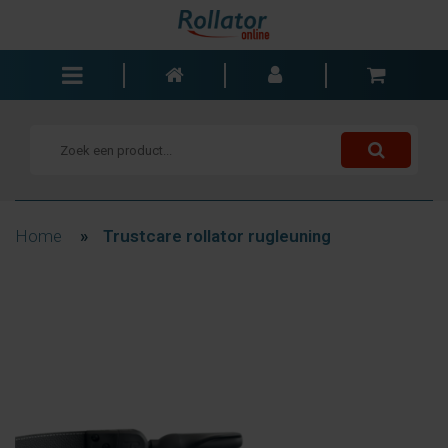
Rollators
Rolstoelen
Scooters
Wandelstokken
Home
»
Trustcare rollator rugleuning
Trolleys
Bad- en slaapkamer
Accessoires
Wisselstukken
Blogs
Contact