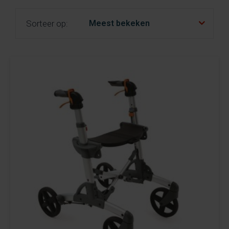
fr
es
nl
Sorteer op: