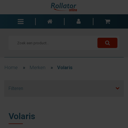
Rollators
Rolstoelen
Scooters
Wandelstokken
Home
»
Merken
»
Volaris
Trolleys
Bad- en slaapkamer
Filteren
Accessoires
Wisselstukken
Blogs
Volaris
Contact