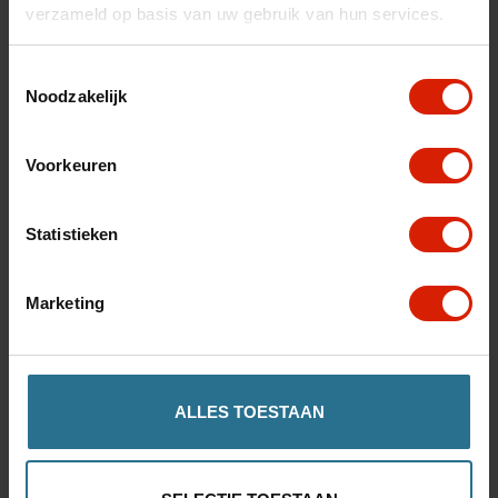
verzameld op basis van uw gebruik van hun services.
Toestemmingsselectie
Noodzakelijk
Gesloten tas
Voorkeuren
Volaris Smart + Patrol + XL
Statistieken
€76,70
Marketing
ALLES TOESTAAN