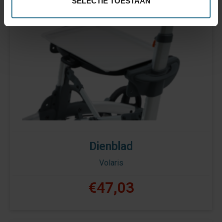
SELECTIE TOESTAAN
Dienblad
Volaris
€47,03