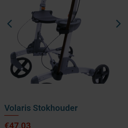
fr
es
nl
Volaris Stokhouder
€47,03