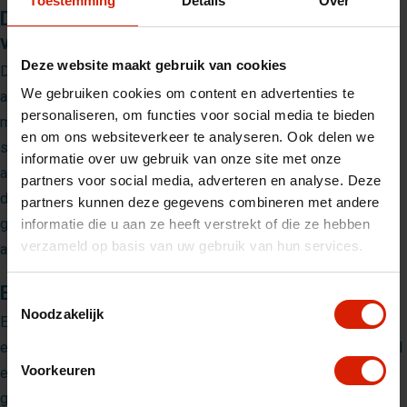
Toestemming
Details
Over
De
Volaris
Stokhouder: Praktisch en Stijlvol
voor elke Rollator
Deze website maakt gebruik van cookies
De
Volaris
stokhouder is een innovatieve en functionele
We gebruiken cookies om content en advertenties te
accessoire. Ontworpen voor gebruikers van rollators die hun
personaliseren, om functies voor social media te bieden
mobiliteitshulpmiddelen veilig willen meenemen. Deze
en om ons websiteverkeer te analyseren. Ook delen we
stokhouder biedt een ideale oplossing voor mensen die
informatie over uw gebruik van onze site met onze
afhankelijk zijn van krukken of wandelstokken. En zorgt ervoor
partners voor social media, adverteren en analyse. Deze
dat ze altijd binnen handbereik zijn. Met een focus op
partners kunnen deze gegevens combineren met andere
gebruiksgemak en stijl. De stokhouder is een waardevolle
informatie die u aan ze heeft verstrekt of die ze hebben
verzameld op basis van uw gebruik van hun services.
aanvulling op elke rollator.
Eenvoudige en toegankelijke bevestiging
Toestemmingsselectie
Noodzakelijk
Een van de belangrijkste kenmerken van de stokhouder is de
eenvoudige bevestiging aan de rollator. De stokhouder kan snel
Voorkeuren
en zonder gereedschap worden gemonteerd. Wat betekent dat
gebruikers zich geen zorgen hoeven te maken over