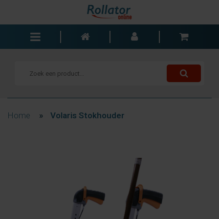
Rollators
Rolstoelen
Scooters
Wandelstokken
Home
»
Volaris Stokhouder
Trolleys
Bad- en slaapkamer
Accessoires
Wisselstukken
Blogs
Contact