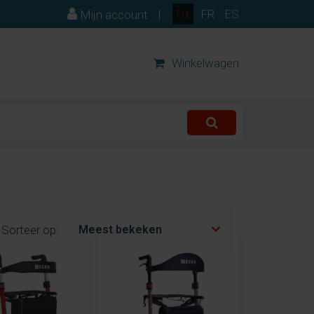
|
NL
FR
ES
Mijn account
Winkelwagen
Sorteer op: