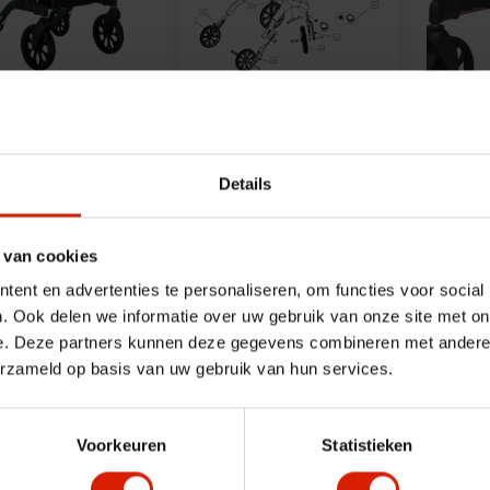
rooklyn met
Stuurstang links
Bood
Manhattan - Brooklyn
Manhat
soft wheels
Details
€22,57
€
€249,00
 van cookies
ent en advertenties te personaliseren, om functies voor social
. Ook delen we informatie over uw gebruik van onze site met on
e. Deze partners kunnen deze gegevens combineren met andere i
erzameld op basis van uw gebruik van hun services.
De beste kwaliteit
Uitstekende servi
Voorkeuren
Statistieken