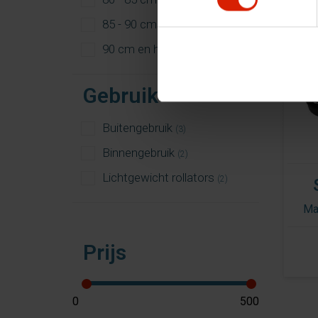
(2)
85 - 90 cm
(3)
90 cm en hoger
(3)
Gebruik
Buitengebruik
(3)
Binnengebruik
(2)
Lichtgewicht rollators
(2)
Ma
Prijs