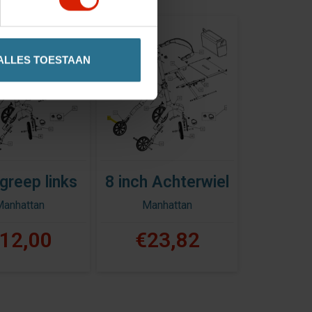
ALLES TOESTAAN
greep links
8 inch Achterwiel
Manhattan
Manhattan
12,00
€23,82