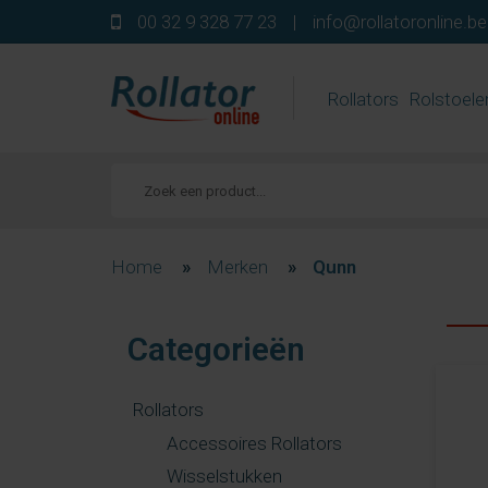
00 32 9 328 77 23
|
info@rollatoronline.be
Rollators
Rolstoele
Home
»
Merken
»
Qunn
Categorieën
Rollators
Accessoires Rollators
Wisselstukken