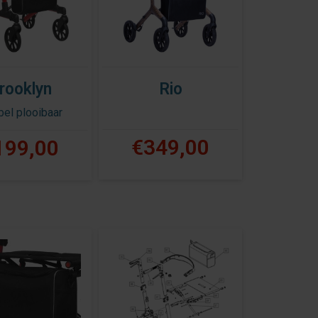
rooklyn
Rio
el plooibaar
€349,00
199,00