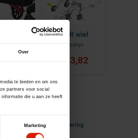
schappentas
TPR wiel
tan - Brooklyn
Brooklyn
Over
36,42
€23,82
 media te bieden en om ons
ze partners voor social
nformatie die u aan ze heeft
ce
Snelle levering
Marketing