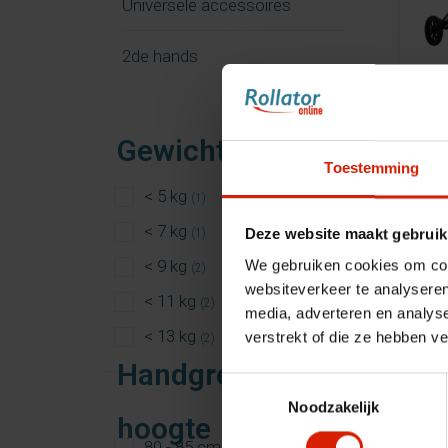
Universele accessoires
2de hands
B
Gewicht rollator
Toestemming
< 5 kg
(1)
< 7 kg
Deze website maakt gebruik
(1)
< 9 kg
We gebruiken cookies om cont
(2)
websiteverkeer te analyseren
< 11 kg
(2)
media, adverteren en analys
< 13 kg
verstrekt of die ze hebben v
(2)
Handgreep
Toestemmingsselectie
Noodzakelijk
hoogte
80 - 85 cm