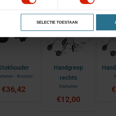
SELECTIE TOESTAAN
Stokhouder
Handgreep
Hand
nhattan - Brooklyn
rechts
Manhattan
€36,42
€
€12,00