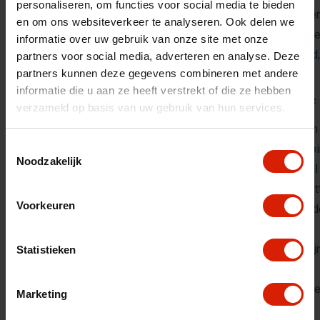
personaliseren, om functies voor social media te bieden
Buitenrollators hebben vaak grotere wielen, zodat u zich ge
en om ons websiteverkeer te analyseren. Ook delen we
verschillende ondergronden kunt bewegen. Ook is het met ee
informatie over uw gebruik van onze site met onze
wielen makkelijker om over obstakels, zoals een stoeprand,
partners voor social media, adverteren en analyse. Deze
partners kunnen deze gegevens combineren met andere
informatie die u aan ze heeft verstrekt of die ze hebben
Rollator met luchtbanden of kunststof
verzameld op basis van uw gebruik van hun services.
De meeste rollators beschikken over kunststof of rubberen
Toestemmingsselectie
zijn namelijk multifunctioneel. Ze zijn vaak stil genoeg om 
Noodzakelijk
rollator te kunnen lopen. Daarnaast absorbeert het materiaa
schokken tijdens het wandelen. Dat is vooral buiten erg prett
Voorkeuren
Wandel je vaak op oneffen terrein, zoals kasseien, grindp
Dan maken de juiste wielen een wereld van verschil.
Kies voor een model met wielen die speciaal ontworpen zij
Statistieken
stabiliteit op ruwere ondergrond, zoals:
Trive All Terrain
– uitgerust met grotere, bredere voorwiel
Marketing
over oneffenheden rollen.