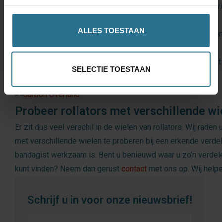
Carbon Overland
– voorzien van schokabsorberende, stevi
voor maximale grip en controle.
ALLES TOESTAAN
Rollz Motion Performance
– met luchtbanden die trilling
soepel rijden op hobbelig terrein.
Deze modellen bieden net dat tikkeltje meer comfort, zodat
SELECTIE TOESTAAN
pad kunt – ook buiten de gebaande paden.
Probeer rollators met verschillende wi
Er zit dus veel verschil in de wielen van rollators. Wij raden 
met verschillende wielen te proberen bij een erkende verde
bandagist werkzaam is. Bent u benieuwd waar u zo’n verdeler
kunt vinden? Neem dan gerust
contact
met ons op. Wij helpe
Schrijf u in voor onze nieuwsbrief!