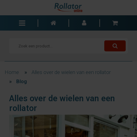
Rollators
Rolstoelen
Scooters
Wandelstokken
Home
»
Alles over de wielen van een rollator
Trolleys
»
Blog
Bad- en slaapkamer
Alles over de wielen van een
Accessoires
rollator
Wisselstukken
Blogs
Contact