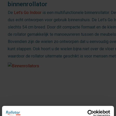
binnenrollator
De
Let’s Go Indoor
is een multifunctionele binnenrollator. De
dus echt ontworpen voor gebruik binnenshuis. De Let’s Go I
slechts 54 cm breed. Door dit compacte formaat en de klein
de rollator gemakkelijk te manoeuvreren tussen de meubels
Bovendien zijn de wielen zo ontworpen dat u eenvoudig ov
kunt stappen. Ook hoort u de wielen bijna niet over de vloer r
waardoor de rollator uitermate geschikt is voor mensen met