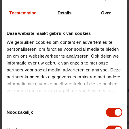
Toestemming
Details
Over
Deze website maakt gebruik van cookies
We gebruiken cookies om content en advertenties te
personaliseren, om functies voor social media te bieden
en om ons websiteverkeer te analyseren. Ook delen we
informatie over uw gebruik van onze site met onze
partners voor social media, adverteren en analyse. Deze
partners kunnen deze gegevens combineren met andere
informatie die u aan ze heeft verstrekt of die ze hebben
Naast haar wendbaarheid, bevat de Let’s Go Indoor ook and
verzameld op basis van uw gebruik van hun services.
voordelen die bewegen binnenshuis makkelijker maken. De 
Indoor heeft een dienblad om bijvoorbeeld uw maaltijd mee
Toestemmingsselectie
Noodzakelijk
van de keuken naar de tafel of om een bakje koffie te kunn
aan uw gasten. Daarnaast wordt de Let’s Go Indoor gelever