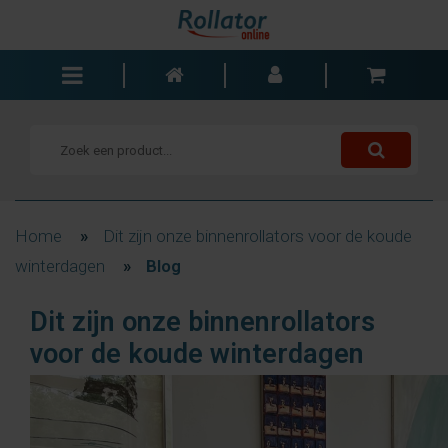
Rollators
Rolstoelen
Scooters
Wandelstokken
Home
»
Dit zijn onze binnenrollators voor de koude
Trolleys
winterdagen
»
Blog
Bad- en slaapkamer
Dit zijn onze binnenrollators
Accessoires
voor de koude winterdagen
Wisselstukken
Blogs
Contact