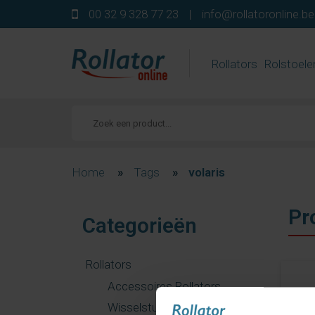
00 32 9 328 77 23
|
info@rollatoronline.be
Rollators
Rolstoele
Home
»
Tags
»
volaris
Pr
Categorieën
Rollators
Accessoires Rollators
Wisselstukken