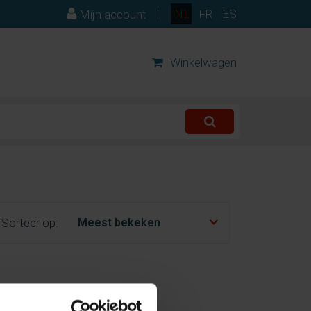
|
NL
FR
ES
Mijn account
Winkelwagen
Sorteer op: