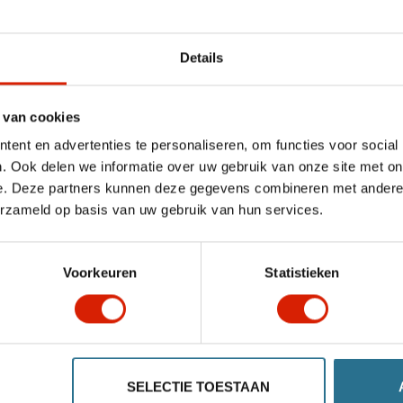
Details
 van cookies
Dienblad
Fleshouder
ent en advertenties te personaliseren, om functies voor social
. Ook delen we informatie over uw gebruik van onze site met on
Volaris
Volaris
e. Deze partners kunnen deze gegevens combineren met andere i
erzameld op basis van uw gebruik van hun services.
€47,03
€47,03
Voorkeuren
Statistieken
SELECTIE TOESTAAN