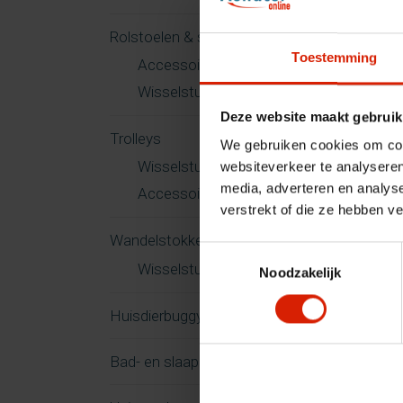
Rolstoelen & scootmobielen
Toestemming
Accessoires
Wisselstukken
Deze website maakt gebruik
Trolleys
We gebruiken cookies om cont
Wisselstukken
websiteverkeer te analyseren
media, adverteren en analys
Accessoires
verstrekt of die ze hebben v
Wandelstokken
Toestemmingsselectie
Wisselstukken
Noodzakelijk
Huisdierbuggy
Bad- en slaapkamer