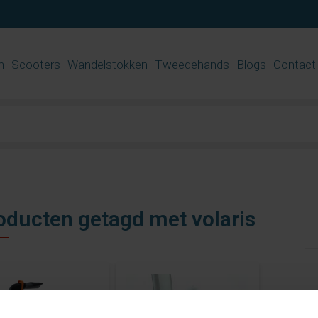
n
Scooters
Wandelstokken
Tweedehands
Blogs
Contact
oducten getagd met volaris