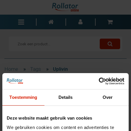
Rollators
Rolstoelen
Scooters
Wandelstokken
Home
»
Tags
»
Uplivin
Trolleys
Bad- en slaapkamer
Filteren
Accessoires
Toestemming
Details
Over
Wisselstukken
Blogs
Producten getagd met
Deze website maakt gebruik van cookies
Contact
Uplivin
We gebruiken cookies om content en advertenties te