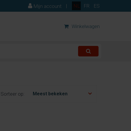
|
NL
FR
ES
Mijn account
Winkelwagen
Sorteer op: