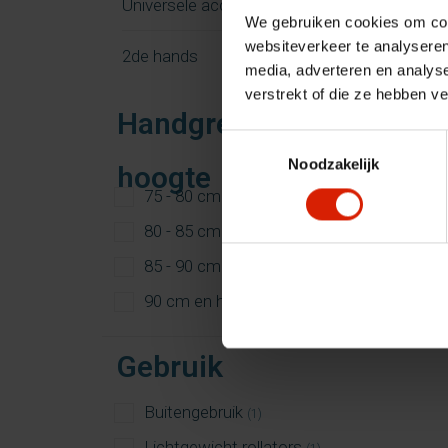
Universele accessoires
We gebruiken cookies om cont
websiteverkeer te analyseren
2de hands
media, adverteren en analys
verstrekt of die ze hebben v
Handgreep
Toestemmingsselectie
Noodzakelijk
hoogte
75 - 80 cm
(1)
80 - 85 cm
(1)
85 - 90 cm
(1)
90 cm en hoger
(1)
Gebruik
Buitengebruik
(1)
Lichtgewicht rollators