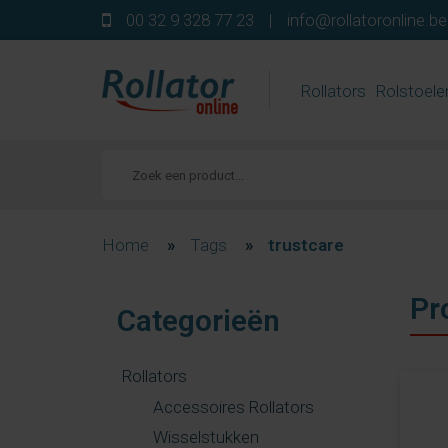
00 32 9 328 77 23
|
info@rollatoronline.be
Rollators
Rolstoele
Home
»
Tags
»
trustcare
Pr
Categorieën
Rollators
Accessoires Rollators
Wisselstukken