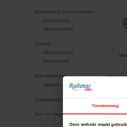
Rolstoelen & scootmobielen
Accessoires
Wisselstukken
Trolleys
Wisselstukken
Gem
Accessoires
Wandelstokken
Wisselstukken
Huisdierbuggy
Toestemming
Bad- en slaapkamer
Deze website maakt gebruik