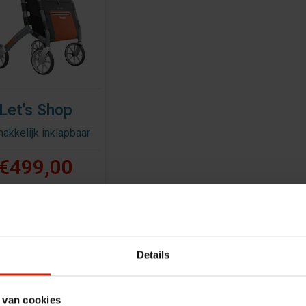
Let's Shop
akkelijk inklapbaar
€499,00
Details
 van cookies