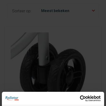
fr
es
nl
Sorteer op: