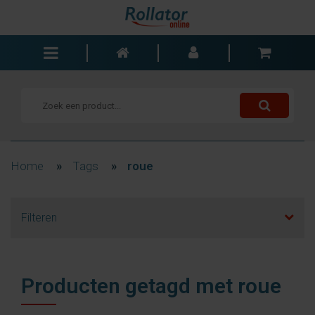
Rollators
Rolstoelen
Scooters
Wandelstokken
Home
»
Tags
»
roue
Trolleys
Bad- en slaapkamer
Filteren
Accessoires
Wisselstukken
Blogs
Producten getagd met roue
Contact