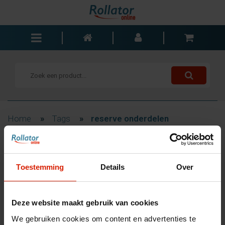
Rollators
Rolstoelen
Scooters
Wandelstokken
Home
»
Tags
»
reserve onderdelen
Trolleys
Bad- en slaapkamer
Filteren
Accessoires
Toestemming
Details
Over
Wisselstukken
Blogs
Producten getagd met
Deze website maakt gebruik van cookies
Contact
reserve onderdelen
We gebruiken cookies om content en advertenties te