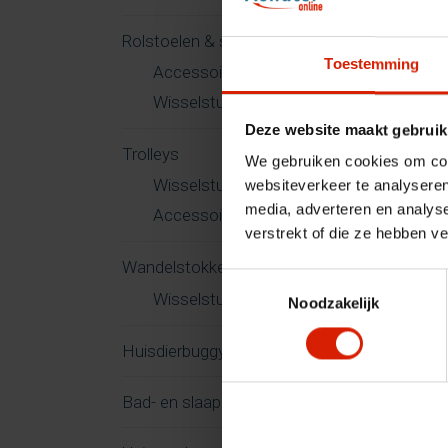
Rolstoelen & scootmobielen
Toestemming
Accessoires
Wisselstukken
Deze website maakt gebruik
Trolleys
We gebruiken cookies om cont
Wisselstukken
websiteverkeer te analyseren
media, adverteren en analys
Accessoires
verstrekt of die ze hebben v
Wandelstokken
Toestemmingsselectie
Wisselstukken
Noodzakelijk
Huisdierbuggy
Bad- en slaapkamer