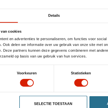
Details
 van cookies
Remhendel
ent en advertenties te personaliseren, om functies voor social
. Ook delen we informatie over uw gebruik van onze site met on
compleet
e. Deze partners kunnen deze gegevens combineren met andere i
Let's Go Out
erzameld op basis van uw gebruik van hun services.
€35,37
Voorkeuren
Statistieken
SELECTIE TOESTAAN