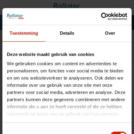
Toestemming
Details
Over
Rollators
Rolstoelen
Deze website maakt gebruik van cookies
Scooters
We gebruiken cookies om content en advertenties te
Wandelstokken
Home
»
Tags
»
rem
personaliseren, om functies voor social media te bieden
Trolleys
en om ons websiteverkeer te analyseren. Ook delen we
informatie over uw gebruik van onze site met onze
Bad- en slaapkamer
partners voor social media, adverteren en analyse. Deze
Filteren
Accessoires
partners kunnen deze gegevens combineren met andere
informatie die u aan ze heeft verstrekt of die ze hebben
Wisselstukken
verzameld op basis van uw gebruik van hun services.
Blogs
Producten getagd met rem
Contact
Toestemmingsselectie