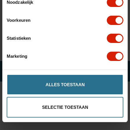
Noodzakelijk
fr
es
nl
Sorteer op:
Voorkeuren
Geen producten gevonden!...
Statistieken
Marketing
© ROLLATOR ONLINE
ALLES TOESTAAN
SELECTIE TOESTAAN