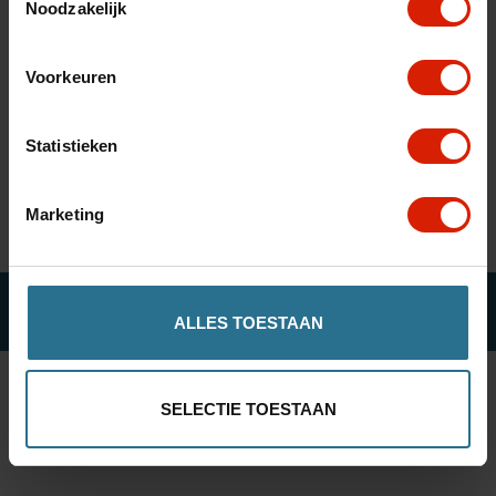
Noodzakelijk
fr
es
nl
Voorkeuren
Sorteer op:
Statistieken
Geen producten gevonden!...
Marketing
© ROLLATOR ONLINE
ALLES TOESTAAN
SELECTIE TOESTAAN