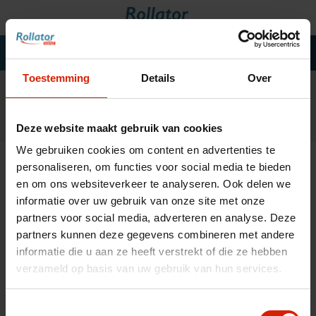
Toestemming
Details
Over
Rollators
Rolstoelen
Deze website maakt gebruik van cookies
Scooters
We gebruiken cookies om content en advertenties te
Wandelstokken
Home
»
Tags
»
oxygen
personaliseren, om functies voor social media te bieden
Trolleys
en om ons websiteverkeer te analyseren. Ook delen we
informatie over uw gebruik van onze site met onze
Bad- en slaapkamer
partners voor social media, adverteren en analyse. Deze
Filteren
Accessoires
partners kunnen deze gegevens combineren met andere
informatie die u aan ze heeft verstrekt of die ze hebben
Wisselstukken
verzameld op basis van uw gebruik van hun services.
Blogs
Producten getagd met
Contact
oxygen
Toestemmingsselectie