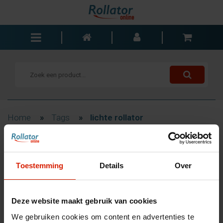
Rollators
Rolstoelen
Scooters
Wandelstokken
Home
»
Tags
»
lichte rollator
Trolleys
Bad- en slaapkamer
Filteren
Accessoires
Toestemming
Details
Over
Wisselstukken
Blogs
Producten getagd met lichte
Deze website maakt gebruik van cookies
Contact
rollator
We gebruiken cookies om content en advertenties te