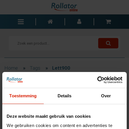
Rollators
Rolstoelen
Scooters
Wandelstokken
Home
»
Tags
»
Lett900
Trolleys
Bad- en slaapkamer
Filteren
Accessoires
Toestemming
Details
Over
Wisselstukken
Blogs
Producten getagd met
Deze website maakt gebruik van cookies
Contact
Lett900
We gebruiken cookies om content en advertenties te