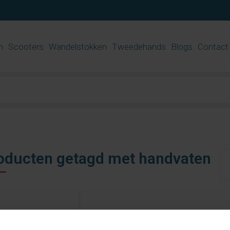
n
Scooters
Wandelstokken
Tweedehands
Blogs
Contact
oducten getagd met handvaten