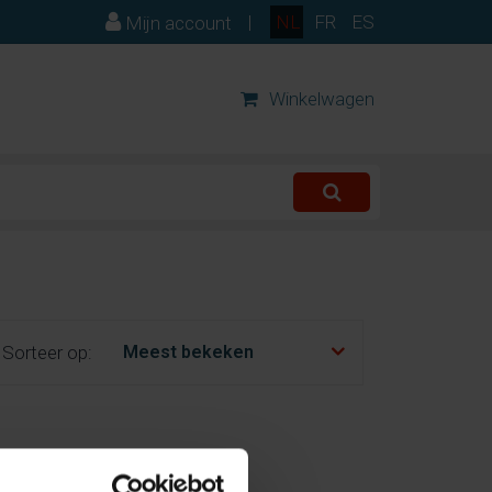
|
NL
FR
ES
Mijn account
Winkelwagen
Sorteer op: