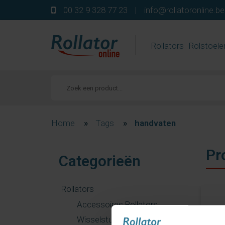
00 32 9 328 77 23
|
info@rollatoronline.be
Rollators
Rolstoele
Home
»
Tags
»
handvaten
Pr
Categorieën
Rollators
Accessoires Rollators
Wisselstukken