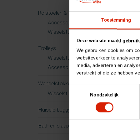
Rolstoelen & scootmobielen
Toestemming
Accessoires
Wisselstukken
Deze website maakt gebruik
Trolleys
We gebruiken cookies om cont
Wisselstukken
websiteverkeer te analyseren
media, adverteren en analys
Accessoires
verstrekt of die ze hebben v
Wandelstokken
Toestemmingsselectie
Wisselstukken
Noodzakelijk
Huisdierbuggy
Bad- en slaapkamer