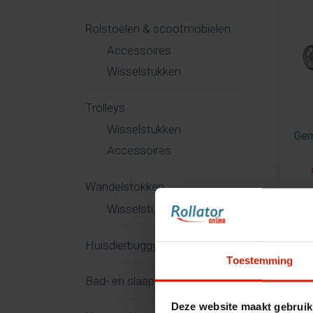
Rolstoelen & scootmobielen
Accessoires
Wisselstukken
Trolleys
Wisselstukken
Gem
Accessoires
Wandelstokken
Wisselstukken
Huisdierbuggy
Toestemming
Bad- en slaapkamer
Deze website maakt gebruik