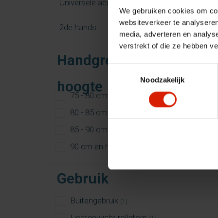
Universele accessoires
We gebruiken cookies om cont
websiteverkeer te analyseren
2de hands
media, adverteren en analys
verstrekt of die ze hebben v
Handgreep
Toestemmingsselectie
Noodzakelijk
hoogte
75 - 80 cm
(1)
80 - 85 cm
(1)
85 - 90 cm
(1)
90 cm en hoger
(1)
Gebruik
Buitengebruik
(1)
Lichtgewicht rollators