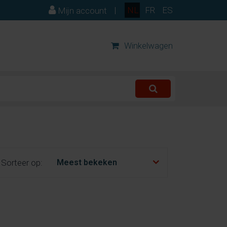
|
NL
FR
ES
Mijn account
Winkelwagen
Sorteer op: