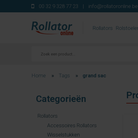
00 32 9 328 77 23
|
info@rollatoronline.be
Rollators
Rolstoele
Home
»
Tags
»
grand sac
Pr
Categorieën
Rollators
Accessoires Rollators
Wisselstukken