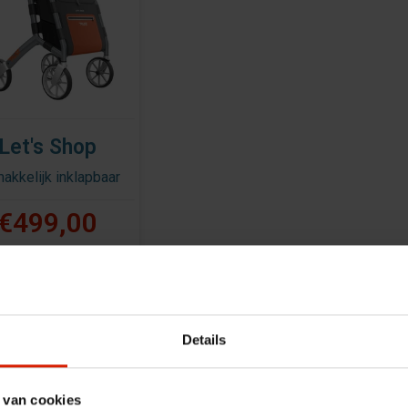
Let's Shop
akkelijk inklapbaar
€499,00
Details
 van cookies