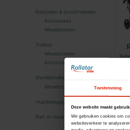
Rolstoelen & scootmobielen
Accessoires
Wisselstukken
Trolleys
R
Wisselstukken
Rolla
Accessoires
Wandelstokken
Wisselstukken
Toestemming
Huisdierbuggy
Deze website maakt gebruik
Bad- en slaapkamer
We gebruiken cookies om cont
websiteverkeer te analyseren