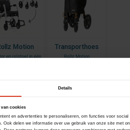
ollz Motion
Transporthoes
tor en rolstoel in één
Rollz Motion
€998,00
€144,72
Details
 van cookies
ent en advertenties te personaliseren, om functies voor social
. Ook delen we informatie over uw gebruik van onze site met on