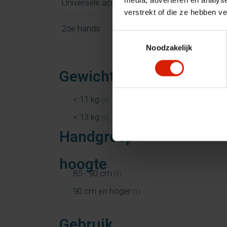
media, adverteren en analys
Universele accessoires
verstrekt of die ze hebben v
2de hands
Toestemmingsselectie
Noodzakelijk
Gewicht rollator
< 11 kg
(1)
< 13 kg
(1)
Handgreep
hoogte
85 - 90 cm
(1)
90 cm en hoger
(1)
Gebruik