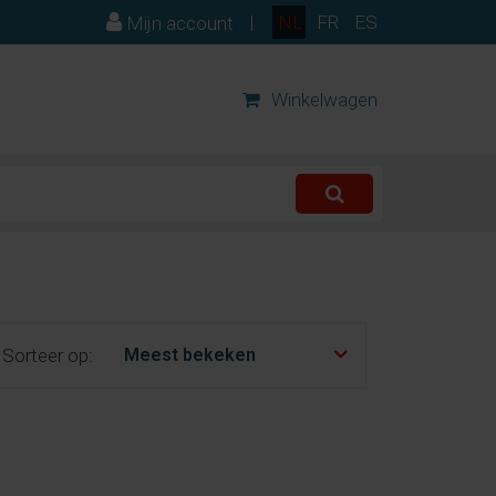
|
NL
FR
ES
Mijn account
Winkelwagen
Sorteer op: