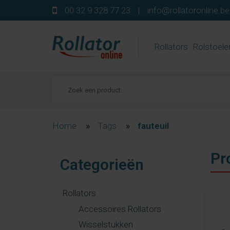
00 32 9 328 77 23
|
info@rollatoronline.be
Rollators
Rolstoele
Home
»
Tags
»
fauteuil
Pr
Categorieën
Rollators
Accessoires Rollators
Wisselstukken