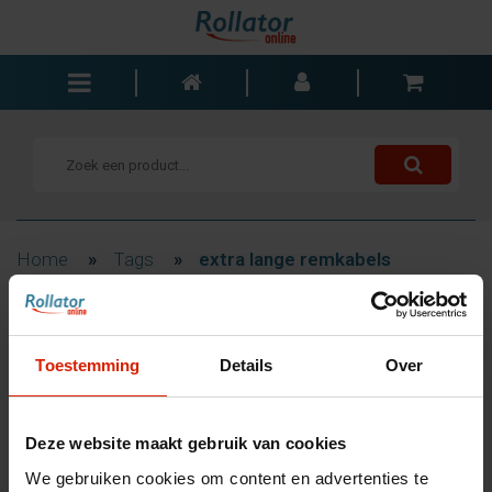
Rollators
Rolstoelen
Scooters
Wandelstokken
Home
»
Tags
»
extra lange remkabels
Trolleys
Bad- en slaapkamer
Filteren
Accessoires
Toestemming
Details
Over
Wisselstukken
Blogs
Producten getagd met extra
Deze website maakt gebruik van cookies
Contact
lange remkabels
We gebruiken cookies om content en advertenties te