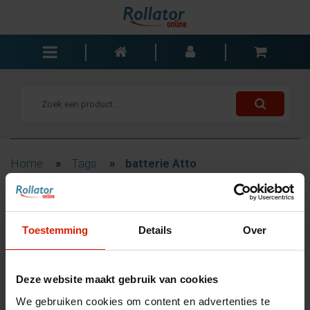
Rollators
Rolstoelen
Scooters
Wandelstokken
Home
»
Tags
»
batterie Atto
Trolleys
Bad- en slaapkamer
Filteren
Accessoires
Toestemming
Details
Over
Wisselstukken
Blogs
Producten getagd met
Deze website maakt gebruik van cookies
Contact
batterie Atto
We gebruiken cookies om content en advertenties te