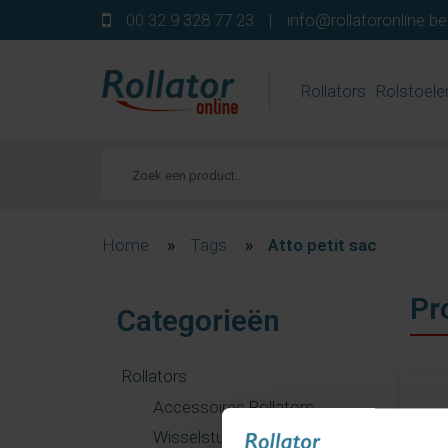
00 32 9 328 77 23
|
info@rollatoronline.be
Rollators
Rolstoele
Home
»
Tags
»
Atto petit sac
Pr
Categorieën
Rollators
Accessoires Rollators
Wisselstukken