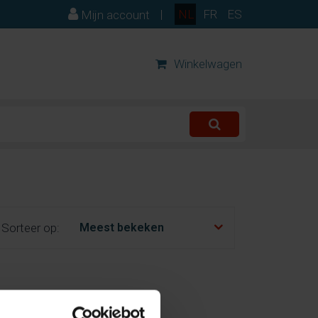
|
NL
FR
ES
Mijn account
Winkelwagen
c
Sorteer op: