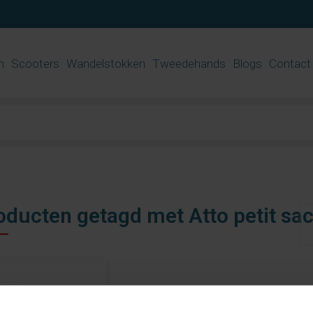
n
Scooters
Wandelstokken
Tweedehands
Blogs
Contact
oducten getagd met Atto petit sa