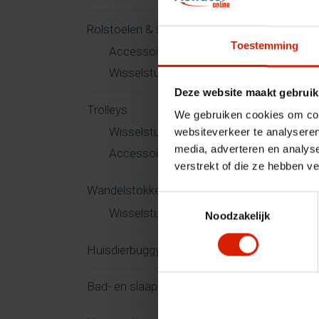
Rolstoelen & scootmobielen
Toestemming
Accessoires
Wisselstukken
Deze website maakt gebruik
Trolleys
We gebruiken cookies om cont
Wisselstukken
websiteverkeer te analyseren
media, adverteren en analys
Accessoires
verstrekt of die ze hebben v
Wandelstokken
Toestemmingsselectie
Wisselstukken
Noodzakelijk
Huisdierbuggy
Bad- en slaapkamer