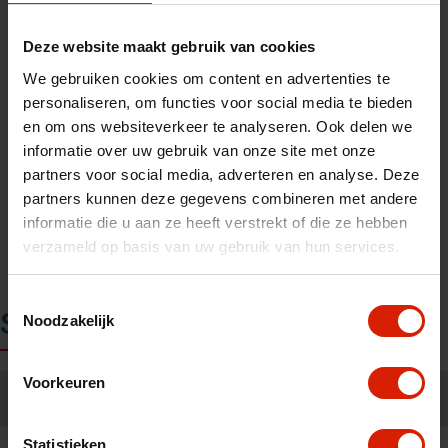
Deze website maakt gebruik van cookies
We gebruiken cookies om content en advertenties te
personaliseren, om functies voor social media te bieden
en om ons websiteverkeer te analyseren. Ook delen we
informatie over uw gebruik van onze site met onze
partners voor social media, adverteren en analyse. Deze
partners kunnen deze gegevens combineren met andere
informatie die u aan ze heeft verstrekt of die ze hebben
verzameld op basis van uw gebruik van hun services.
Toestemmingsselectie
Specificaties
Noodzakelijk
Voorkeuren
Small: 4,9 kg -
Gewicht:
Regular: 5 kg
Small: 58,5 cm -
Statistieken