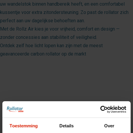
uw wandelstok binnen handbereik heeft, en een comfortabel
kussentje voor extra zitondersteuning. Zo past de rollator zich
perfect aan uw dagelijkse behoeften aan.
Met de Rollz Air kies je voor vrijheid, comfort en design —
zonder concessies aan stabiliteit of veiligheid.
Ontdek zelf hoe licht lopen kan zijn met de meest
geavanceerde carbon rollator op de markt
Toestemming
Details
Over