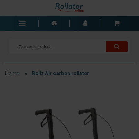
Rollators
Rolstoelen
Scooters
Wandelstokken
Home
»
Rollz Air carbon rollator
Trolleys
Bad- en slaapkamer
Accessoires
Wisselstukken
Blogs
Contact