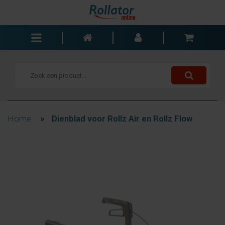
Rollators
Rolstoelen
Scooters
Wandelstokken
Home
»
Dienblad voor Rollz Air en Rollz Flow
Trolleys
Bad- en slaapkamer
Accessoires
Wisselstukken
Blogs
Contact