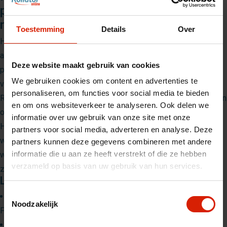
praktisch bamboe dienblad voor uw
rollator
Toestemming
Details
Over
Het
Rollz Air
&
Rollz Flow
dienblad
is een functioneel
accessoire waarmee u eenvoudig maaltijden, drankjes of
Deze website maakt gebruik van cookies
persoonlijke spullen kunt vervoeren. Het dienblad is gemaakt
We gebruiken cookies om content en advertenties te
van duurzaam bamboe en past stevig over de zitting van de
personaliseren, om functies voor social media te bieden
Rollz Air of Rollz Flow, zodat alles stabiel blijft tijdens het lopen
en om ons websiteverkeer te analyseren. Ook delen we
of stilstaan.
informatie over uw gebruik van onze site met onze
Het dienblad is eenvoudig te plaatsen en te verwijderen,
partners voor social media, adverteren en analyse. Deze
waardoor het zowel thuis als onderweg perfect gebruikt kan
partners kunnen deze gegevens combineren met andere
informatie die u aan ze heeft verstrekt of die ze hebben
worden. Zo heeft u uw spullen altijd binnen handbereik zonder
verzameld op basis van uw gebruik van hun services.
ze te hoeven dragen.
Let op
Toestemmingsselectie
Kleine maat
: geschikt voor de Rollz Air (Small) en Rollz
Noodzakelijk
Flow (Small)
Normale maat
: geschikt voor de Rollz Air