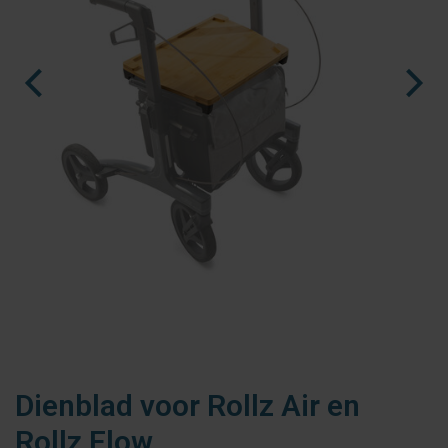
fr
es
nl
Ninja Slider trial version
Dienblad voor Rollz Air en
Rollz Flow