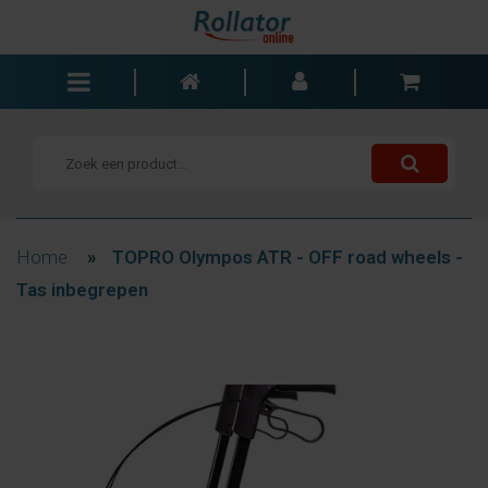
Rollators
Rolstoelen
Scooters
Wandelstokken
Home
»
TOPRO Olympos ATR - OFF road wheels -
Trolleys
Tas inbegrepen
Bad- en slaapkamer
Accessoires
Wisselstukken
Blogs
Contact