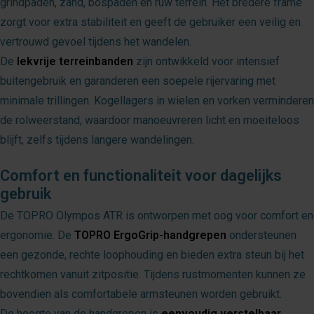
grindpaden, zand, bospaden en ruw terrein. Het bredere frame
zorgt voor extra stabiliteit en geeft de gebruiker een veilig en
vertrouwd gevoel tijdens het wandelen.
De
lekvrije terreinbanden
zijn ontwikkeld voor intensief
buitengebruik en garanderen een soepele rijervaring met
minimale trillingen. Kogellagers in wielen en vorken verminderen
de rolweerstand, waardoor manoeuvreren licht en moeiteloos
blijft, zelfs tijdens langere wandelingen.
Comfort en functionaliteit voor dagelijks
gebruik
De TOPRO Olympos ATR is ontworpen met oog voor comfort en
ergonomie. De
TOPRO ErgoGrip-handgrepen
ondersteunen
een gezonde, rechte loophouding en bieden extra steun bij het
rechtkomen vanuit zitpositie. Tijdens rustmomenten kunnen ze
bovendien als comfortabele armsteunen worden gebruikt.
De hoogte van de handgrepen is
eenvoudig verstelbaar