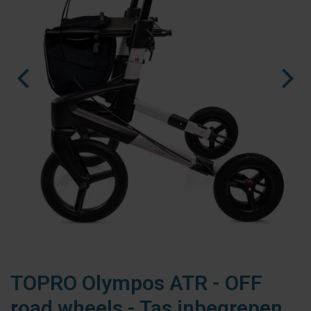
fr
es
nl
TOPRO Olympos ATR - OFF
road wheels - Tas inbegrepen