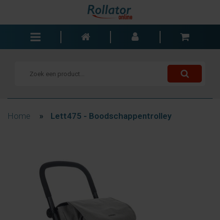
Rollators
Rolstoelen
Scooters
Wandelstokken
Home
»
Lett475 - Boodschappentrolley
Trolleys
Bad- en slaapkamer
Accessoires
Wisselstukken
Blogs
Contact