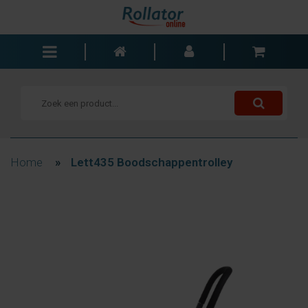
Rollators
Rolstoelen
Scooters
Wandelstokken
Home
»
Lett435 Boodschappentrolley
Trolleys
Bad- en slaapkamer
Accessoires
Wisselstukken
Blogs
Contact