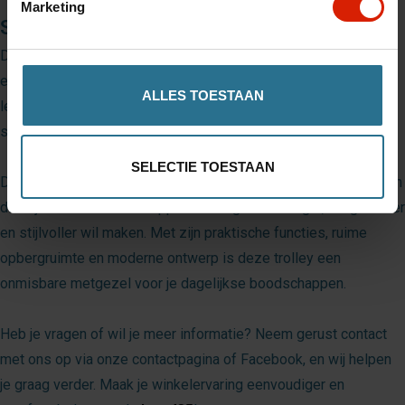
Marketing
Stijlvolle kleuren voor elke smaak
De
Lett435
is verkrijgbaar in drie stijlvolle kleuren: grijs, groen
en rood. Of je nu kiest voor een chique uitstraling of een
ALLES TOESTAAN
levendige kleur, er is altijd een optie die bij jouw persoonlijke
stijl past.
SELECTIE TOESTAAN
De
Lett435 Shopping Trolley
is de ideale keuze voor iedereen
die zijn of haar boodschappenervaring eenvoudiger, aangenamer
en stijlvoller wil maken. Met zijn praktische functies, ruime
opbergruimte en moderne ontwerp is deze trolley een
onmisbare metgezel voor je dagelijkse boodschappen.
Heb je vragen of wil je meer informatie? Neem gerust contact
met ons op via onze contactpagina of Facebook, en wij helpen
je graag verder. Maak je winkelervaring eenvoudiger en