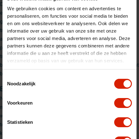
De
Lett435
is ontworpen met het oog op gebruiksgemak. Hij is
We gebruiken cookies om content en advertenties te
eenvoudig en compact op te vouwen, waardoor je hem
personaliseren, om functies voor social media te bieden
gemakkelijk kunt opbergen wanneer hij niet in gebruik is. De
en om ons websiteverkeer te analyseren. Ook delen we
trolley beschikt over nuttige functies zoals remmen op de
informatie over uw gebruik van onze site met onze
partners voor social media, adverteren en analyse. Deze
achterwielen voor extra stabiliteit en een handvat dat in vier
partners kunnen deze gegevens combineren met andere
posities instelbaar is, zodat je altijd comfortabel kunt duwen of
informatie die u aan ze heeft verstrekt of die ze hebben
trekken. De uitneembare tas maakt het in- en uitladen van
verzameld op basis van uw gebruik van hun services.
boodschappen eenvoudig, en de aparte koeltas zorgt ervoor dat
bederfelijke producten koel blijven tijdens het vervoer.
Toestemmingsselectie
Noodzakelijk
Extra opbergruimte en bescherming
Naast de ruime tas heeft de
Lett435
een handige kleine zak
Voorkeuren
met rits aan de achterkant voor waardevolle spullen. De
waterafstotende tas beschermt je boodschappen tegen regen,
Statistieken
terwijl het net aan de zijkant extra opbergruimte biedt voor
kleine items die je snel wilt kunnen pakken.