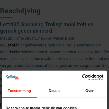
Beschrijving
Lett435 Shopping Trolley: mobiliteit en
gemak gecombineerd
Met zijn lichte structuur en vier wielen biedt
de
Lett435
ongeëvenaarde mobiliteit. Het is eenvoudig om
door drukke winkelstraten of supermarkten te manoeuvreren. De
ruime inhoud van de tas maakt de trolley ideaal voor het opslaan
van grote boodschappen, of het nu gaat om verse groenten, fruit
of andere benodigdheden. Bovendien is de
Lett435
uitgerust
met een veiligheidsrem, zodat je de trolley veilig kunt
vergrendelen op hellingen. Je kunt hem met een gerust hart
Toestemming
Details
Over
laten staan terwijl je je handen vrij hebt.
Praktisch en gebruiksvriendelijk ontwerp
Deze website maakt gebruik van cookies