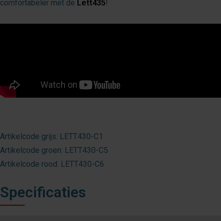
comfortabeler met de
Lett435
!
Artikelcode grijs: LETT430-C1
Artikelcode groen: LETT430-C5
Artikelcode rood: LETT430-C6
Specificaties