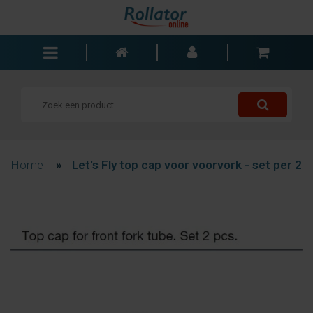
Rollators
Rolstoelen
Scooters
Wandelstokken
Home
»
Let's Fly top cap voor voorvork - set per 2
Trolleys
Bad- en slaapkamer
Accessoires
Wisselstukken
Blogs
Contact