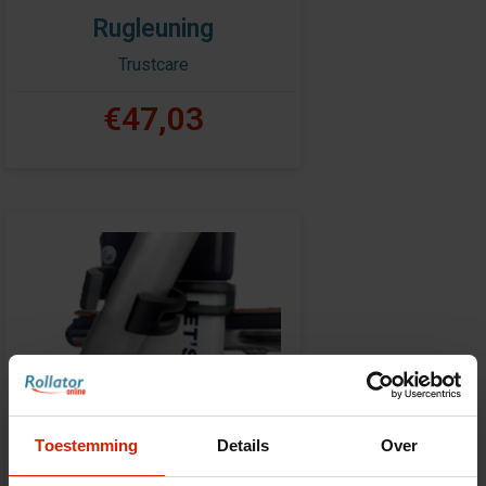
Rugleuning
Trustcare
€47,03
Toestemming
Details
Over