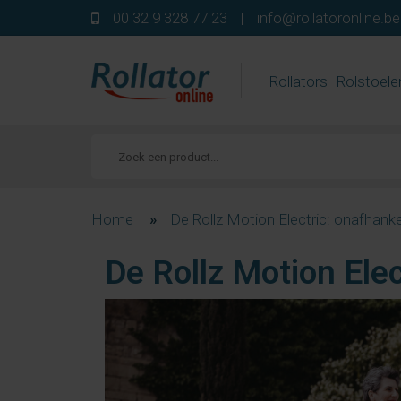
00 32 9 328 77 23
|
info@rollatoronline.be
Rollators
Rolstoele
Home
»
De Rollz Motion Electric: onafhanke
De Rollz Motion Elec