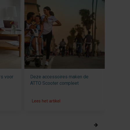
rs voor
Deze accessoires maken de
Boodsch
ATTO Scooter compleet
Carlett
Lees het artikel
Lees het