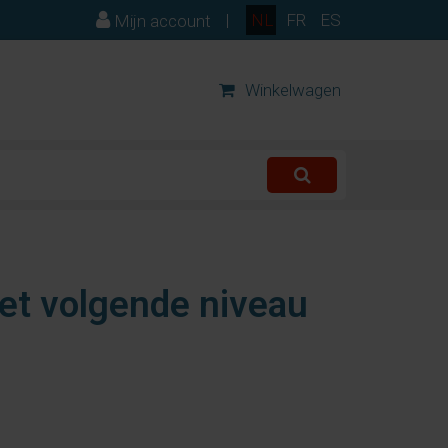
|
NL
FR
ES
Mijn account
Winkelwagen
het volgende niveau