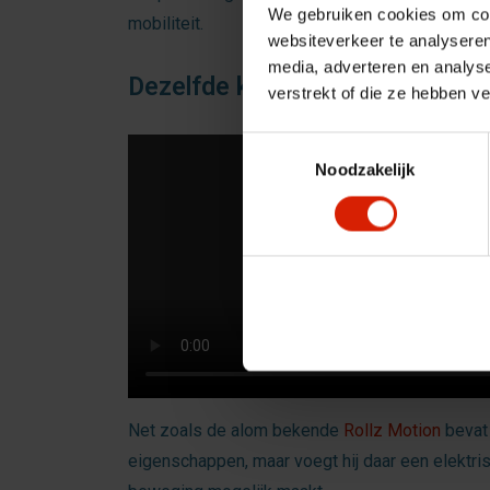
We gebruiken cookies om cont
mobiliteit.
websiteverkeer te analyseren
media, adverteren en analys
Dezelfde kwaliteit, meer contro
verstrekt of die ze hebben v
Toestemmingsselectie
Noodzakelijk
Net zoals de alom bekende
Rollz Motion
bevat
eigenschappen, maar voegt hij daar een elektr