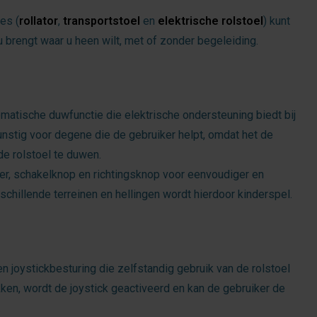
es (
rollator
,
transportstoel
en
elektrische rolstoel
) kunt
u brengt waar u heen wilt, met of zonder begeleiding.
omatische duwfunctie die elektrische ondersteuning biedt bij
unstig voor degene die de gebruiker helpt, omdat het de
de rolstoel te duwen.
, schakelknop en richtingsknop voor eenvoudiger en
chillende terreinen en hellingen wordt hierdoor kinderspel.
n joystickbesturing die zelfstandig gebruik van de rolstoel
kken, wordt de joystick geactiveerd en kan de gebruiker de
.