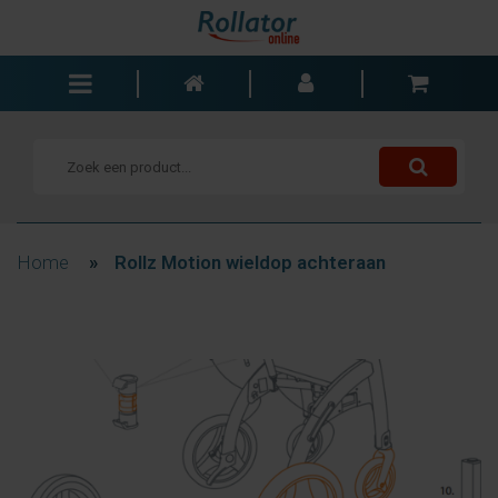
Rollators
Rolstoelen
Scooters
Wandelstokken
Home
»
Rollz Motion wieldop achteraan
Trolleys
Bad- en slaapkamer
Accessoires
Wisselstukken
Blogs
Contact