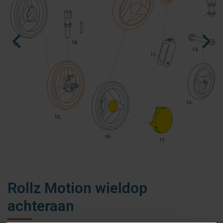
fr
es
nl
Rollz Motion wieldop
achteraan