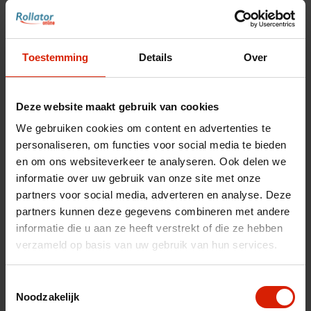
Wieldop achteraan voor de Rollz Motion
€6,32
Toestemming
Details
Over
Deze website maakt gebruik van cookies
Accessoires voor uw rollator
We gebruiken cookies om content en advertenties te
personaliseren, om functies voor social media te bieden
Maak uw rollator compleet met bijpassende
en om ons websiteverkeer te analyseren. Ook delen we
accessoires
informatie over uw gebruik van onze site met onze
partners voor social media, adverteren en analyse. Deze
Toon accessoires
partners kunnen deze gegevens combineren met andere
informatie die u aan ze heeft verstrekt of die ze hebben
verzameld op basis van uw gebruik van hun services.
Aantal
Toestemmingsselectie
Noodzakelijk