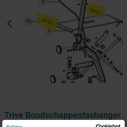
fr
es
nl
Ninja Slider trial version
Trive Boodschappentashanger