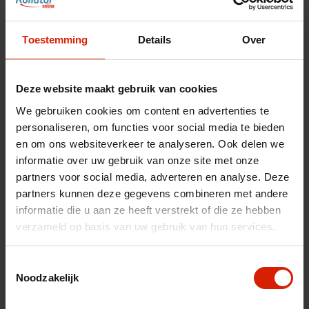
Trive Boodschappentashanger
Toestemming
Details
Over
€2,66
Deze website maakt gebruik van cookies
We gebruiken cookies om content en advertenties te
Accessoires voor uw rollator
personaliseren, om functies voor social media te bieden
Maak uw rollator compleet met bijpassende
en om ons websiteverkeer te analyseren. Ook delen we
accessoires
informatie over uw gebruik van onze site met onze
partners voor social media, adverteren en analyse. Deze
partners kunnen deze gegevens combineren met andere
Toon accessoires
informatie die u aan ze heeft verstrekt of die ze hebben
verzameld op basis van uw gebruik van hun services.
Aantal
Toestemmingsselectie
Noodzakelijk