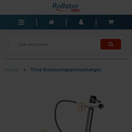
Rollators
Rolstoelen
Scooters
Wandelstokken
Home
»
Trive Boodschappentashanger
Trolleys
Bad- en slaapkamer
Accessoires
Wisselstukken
Blogs
Contact