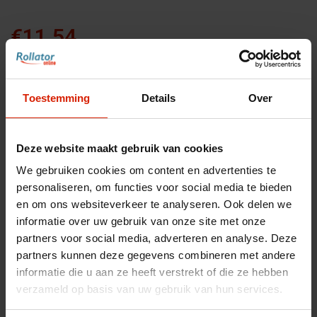
€11,54
Toestemming
Details
Over
Maak een keuze:
*
Deze website maakt gebruik van cookies
We gebruiken cookies om content en advertenties te
personaliseren, om functies voor social media te bieden
Accessoires voor uw rollator
en om ons websiteverkeer te analyseren. Ook delen we
informatie over uw gebruik van onze site met onze
Maak uw rollator compleet met bijpassende
partners voor social media, adverteren en analyse. Deze
accessoires
partners kunnen deze gegevens combineren met andere
informatie die u aan ze heeft verstrekt of die ze hebben
Toon accessoires
verzameld op basis van uw gebruik van hun services.