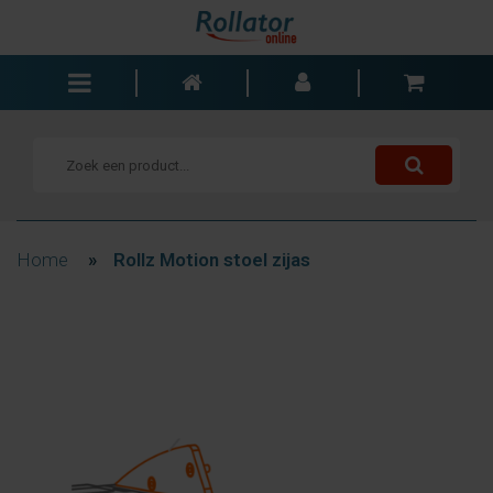
Rollators
Rolstoelen
Scooters
Wandelstokken
Home
»
Rollz Motion stoel zijas
Trolleys
Bad- en slaapkamer
Accessoires
Wisselstukken
Blogs
Contact