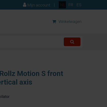
|
NL
FR
ES
Mijn account
Winkelwagen
ollz Motion S front
tical axis
llator