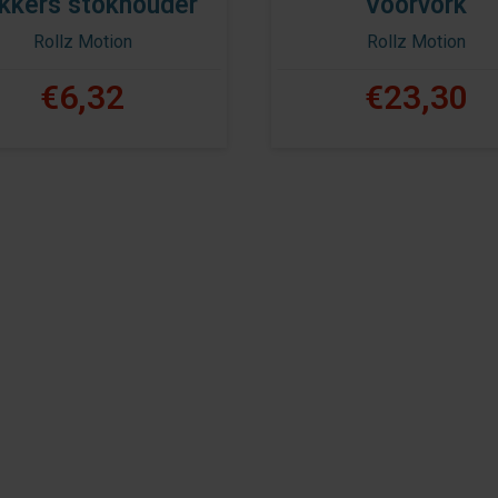
kkers stokhouder
Voorvork
Rollz Motion
Rollz Motion
€6,32
€23,30