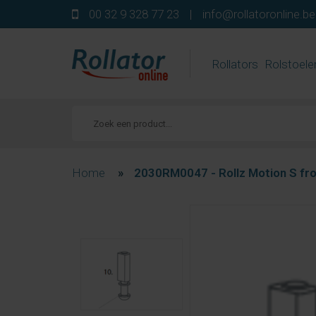
00 32 9 328 77 23
|
info@rollatoronline.be
Rollators
Rolstoele
Home
»
2030RM0047 - Rollz Motion S fro