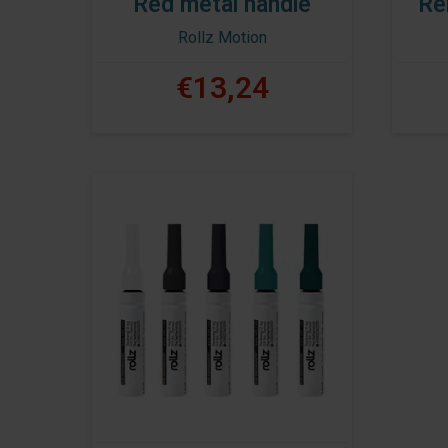
Red metal handle
Re
Rollz Motion
€13,24