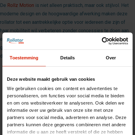
De
Rollz Motion
is niet alleen praktisch, maar ook stijlvol. Het
moderne design en de hoogwaardige afwerking maken deze
rollator tot een aantrekkelijke optie voor iedereen die zijn of
haar mobiliteit wil verbeteren zonder concessies te doen aan
esthetiek. Met de Rollz Motion en het rolstoelpakket kun je
genieten van een verhoogde vrijheid en onafhankelijkheid in je
dagelijks leven.
Toestemming
Details
Over
Deze website maakt gebruik van cookies
We gebruiken cookies om content en advertenties te
personaliseren, om functies voor social media te bieden
en om ons websiteverkeer te analyseren. Ook delen we
Accessoires
informatie over uw gebruik van onze site met onze
partners voor social media, adverteren en analyse. Deze
partners kunnen deze gegevens combineren met andere
informatie die u aan ze heeft verstrekt of die ze hebben