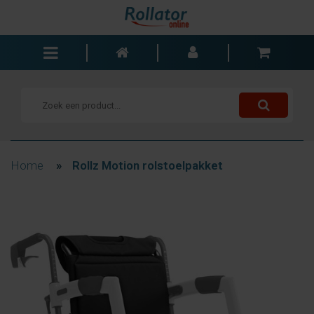
Rollators
Rolstoelen
Scooters
Wandelstokken
Home
»
Rollz Motion rolstoelpakket
Trolleys
Bad- en slaapkamer
Accessoires
Wisselstukken
Blogs
Contact