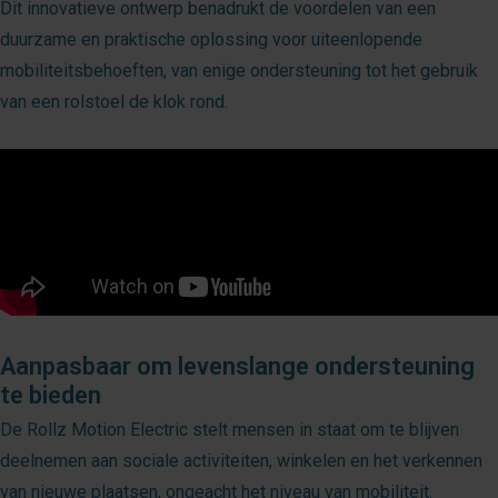
Dit innovatieve ontwerp benadrukt de voordelen van een
duurzame en praktische oplossing voor uiteenlopende
mobiliteitsbehoeften, van enige ondersteuning tot het gebruik
van een rolstoel de klok rond.
Aanpasbaar om levenslange ondersteuning
te bieden
De Rollz Motion Electric stelt mensen in staat om te blijven
deelnemen aan sociale activiteiten, winkelen en het verkennen
van nieuwe plaatsen, ongeacht het niveau van mobiliteit.