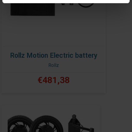
Rollz Motion Electric battery
Rollz
€481,38