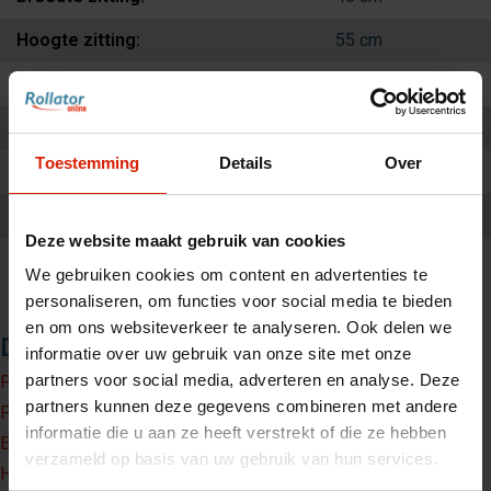
Hoogte zitting:
55 cm
Hoogte handgrepen:
88 - 99 cm
Diameter wielen:
20 cm - 32 cm
Toestemming
Details
Over
Maximum belasting:
100 kg
Breedte geplooid:
44 cm
Deze website maakt gebruik van cookies
Lengte in rolstoelmodus:
110 cm
We gebruiken cookies om content en advertenties te
personaliseren, om functies voor social media te bieden
en om ons websiteverkeer te analyseren. Ook delen we
Downloads
informatie over uw gebruik van onze site met onze
partners voor social media, adverteren en analyse. Deze
Product fiche
partners kunnen deze gegevens combineren met andere
Product fiche accessoires
informatie die u aan ze heeft verstrekt of die ze hebben
Exploded view
verzameld op basis van uw gebruik van hun services.
Handleiding