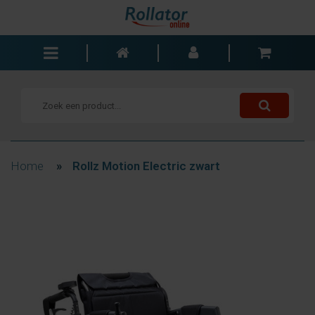
Rollators
Rolstoelen
Scooters
Wandelstokken
Home
»
Rollz Motion Electric zwart
Trolleys
Bad- en slaapkamer
Accessoires
Wisselstukken
Blogs
Contact