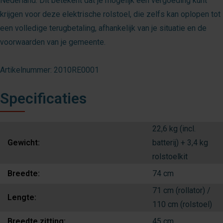
Nederland. Dit betekent dat je mogelijk een vergoeding kunt
krijgen voor deze elektrische rolstoel, die zelfs kan oplopen tot
een volledige terugbetaling, afhankelijk van je situatie en de
voorwaarden van je gemeente.
Artikelnummer: 2010RE0001
Specificaties
22,6 kg (incl.
Gewicht:
batterij) + 3,4 kg
rolstoelkit
Breedte:
74 cm
71 cm (rollator) /
Lengte:
110 cm (rolstoel)
Breedte zitting:
45 cm