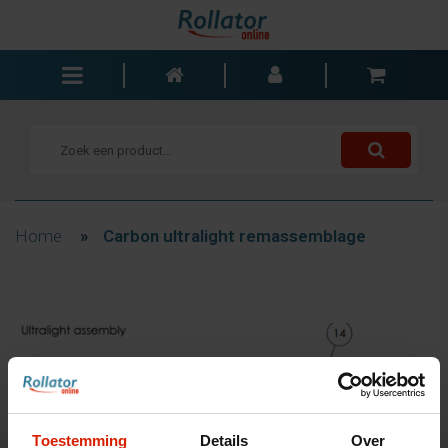
Rollators
Rolstoelen
Scooters
Wandelstokken
Home
»
Carbon ultralight remassemblage
Trolleys
Bad- en slaapkamer
Accessoires
Wisselstukken
Blogs
Contact
Toestemming
Details
Over