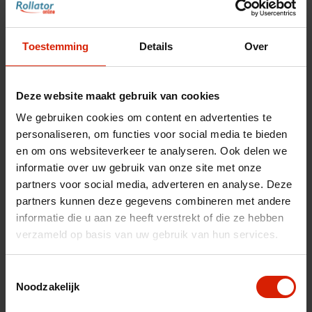
fr
es
nl
Toestemming
Details
Over
Deze website maakt gebruik van cookies
We gebruiken cookies om content en advertenties te
personaliseren, om functies voor social media te bieden
en om ons websiteverkeer te analyseren. Ook delen we
informatie over uw gebruik van onze site met onze
partners voor social media, adverteren en analyse. Deze
partners kunnen deze gegevens combineren met andere
informatie die u aan ze heeft verstrekt of die ze hebben
verzameld op basis van uw gebruik van hun services.
Carbon Ultralight reg/wide
Toestemmingsselectie
frame Rechts
Noodzakelijk