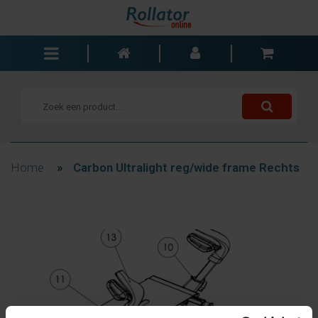
Rollators
Rolstoelen
Scooters
Wandelstokken
Home
»
Carbon Ultralight reg/wide frame Rechts
Trolleys
Bad- en slaapkamer
Accessoires
Wisselstukken
Blogs
Contact