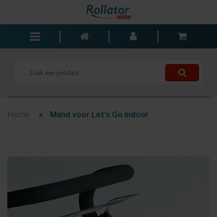
Rollators
Rolstoelen
Scooters
Wandelstokken
Home
»
Mand voor Let's Go Indoor
Trolleys
Bad- en slaapkamer
Accessoires
Wisselstukken
Blogs
Contact