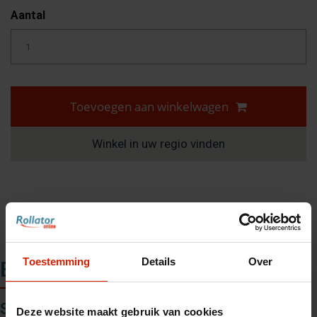
Aantal
Toevoegen aan winkelwagen
Winkel in uw regio vinden
Toestemming
Details
Over
Beschrijving
Stoffen mand voor
Let’s Go Indoor
Deze website maakt gebruik van cookies