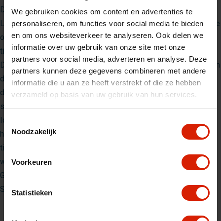
Dit praktische stoffen mandje is speciaal ontworpen voor de
We gebruiken cookies om content en advertenties te
Let’s Go Indoor binnenrollator. Het biedt een slimme en stijlvolle
personaliseren, om functies voor social media te bieden
en om ons websiteverkeer te analyseren. Ook delen we
oplossing om kleine voorwerpen binnen handbereik te houden
informatie over uw gebruik van onze site met onze
tijdens het lopen.
partners voor social media, adverteren en analyse. Deze
De mand wordt met stevig klittenband eenvoudig bevestigd aan
partners kunnen deze gegevens combineren met andere
de onderzijde van de
Let’s Go Indoor
, op de plek van het
informatie die u aan ze heeft verstrekt of die ze hebben
dienblad. Dankzij de slimme positionering blijft de rollator
verzameld op basis van uw gebruik van hun services.
stabiel en wendbaar, zonder dat de mand in de weg zit.
Ideaal voor het veilig meenemen van alledaagse spulletjes in
Toestemmingsselectie
Noodzakelijk
huis, zoals een bril, mobiele telefoon, afstandsbediening of
tijdschrift. De tas is licht, compact en toch verrassend ruim,
waardoor u altijd georganiseerd op pad kunt – ook binnenshuis.
Voorkeuren
Grote mand afmetingen Breedte: 35 cm Hoogte: 25 cm
Standaard mand afmetingen Breedte : 35 cm Hoogte 15 cm
Statistieken