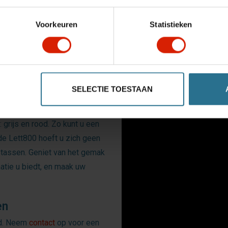
Downloads
Handleiding downloaden
Voorkeuren
Statistieken
Product fiche
appentrolley uiterst smal en
Exploded view
 gangpaden of drukke
t gebruikt, kunt u deze
n kast of smalle ruimte.
SELECTIE TOESTAAN
: grijs en rood. Zo kunt u een
 de Lett800 hoeft u zich geen
tassen. Geniet van het gemak
natie u biedt, en maak uw
en
ood. Neem
contact
op voor een