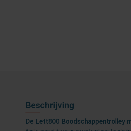
Beschrijving
De Lett800 Boodschappentrolley m
Bent u iemand die graag op pad gaat voor boodsch