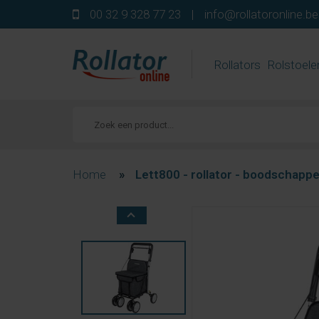
00 32 9 328 77 23
|
info@rollatoronline.be
Rollators
Rolstoele
Home
»
Lett800 - rollator - boodschap