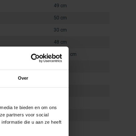
49 cm
50 cm
30 cm
48 cm
or:
86 - 96 cm
16 cm
100 kg
Over
29 l
15 kg
 media te bieden en om ons
28 cm
ze partners voor social
nformatie die u aan ze heeft