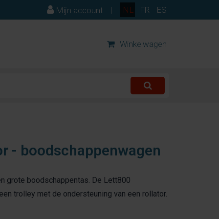
|
NL
FR
ES
Mijn account
Winkelwagen
ator - boodschappenwagen
een grote boodschappentas. De Lett800
en trolley met de ondersteuning van een rollator.