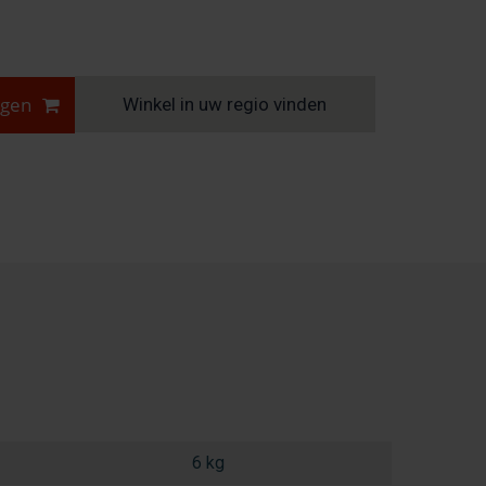
agen
Winkel in uw regio vinden
6 kg