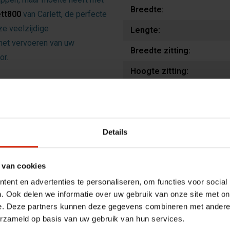
Breedte:
tt800
van Carlett, de perfecte
ze veelzijdige
Lengte:
 het vervoeren van uw
Breedte zitting:
or.
Hoogte zitting:
Hoogte handgrepen rollat
tas waarin al uw boodschappen
Diameter wielen:
lle lading wilt meenemen,
aast biedt het waterafstotende
Maximum belasting:
Details
ns uw uitstapjes.
Tasinhoud:
d
 van cookies
Draagvermogen tas:
ent en advertenties te personaliseren, om functies voor social
 die met één hand te bedienen
Diepte zitting:
. Ook delen we informatie over uw gebruik van onze site met on
rplaatst. Of u nu op een
e. Deze partners kunnen deze gegevens combineren met andere i
t u altijd de zekerheid die u
erzameld op basis van uw gebruik van hun services.