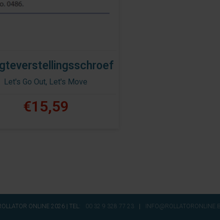
teverstellingsschroef
Let's Go Out, Let's Move
€15,59
OLLATOR ONLINE 2026 | TEL:
00 32 9 328 77 23
|
INFO@ROLLATORONLINE.