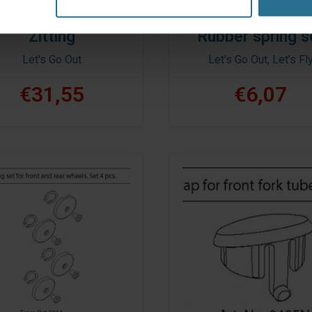
Zitting
Rubber spring s
Let's Go Out
Let's Go Out, Let's Fl
€31,55
€6,07