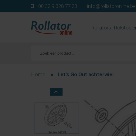
00 32 9 328 77 23
|
info@rollatoronline.be
Rollators
Rolstoele
Home
»
Let's Go Out achterwiel