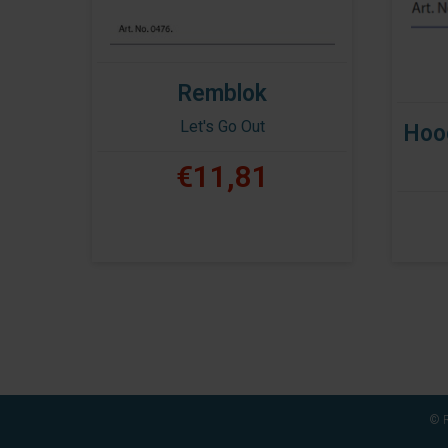
Remblok
Let's Go Out
Hoog
€11,81
© R