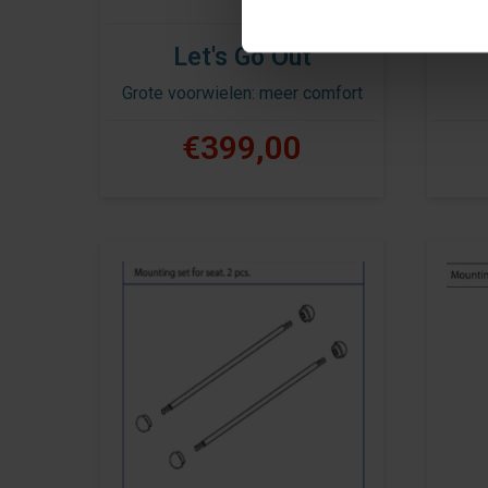
Let's Go Out
Grote voorwielen: meer comfort
€399,00