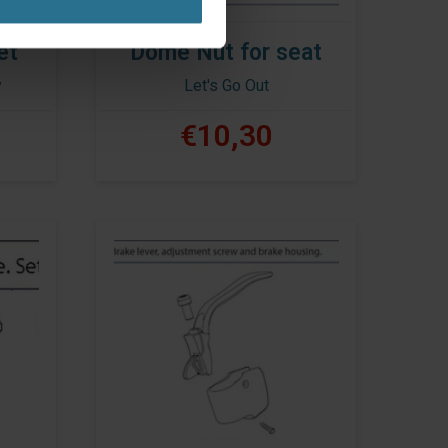
et
Dome Nut for seat
y
Let's Go Out
€10,30