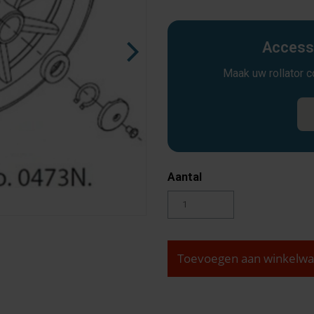
Accesso
Maak uw rollator 
Aantal
Toevoegen aan winkelw