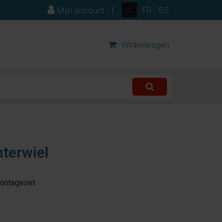
|
NL
FR
ES
Mijn account
Winkelwagen
hterwiel
montageset