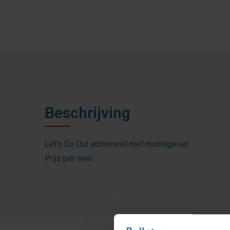
Beschrijving
Let's Go Out achterwiel met montageset.
Prijs per wiel.